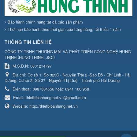
Bảo hành chính hãng tất cả các sản phẩm
Thời hạn bảo hành theo thời gian của từng hãng, tối thiểu 1 năm
THÔNG TIN LIÊN HỆ
CÔNG TY TNHH THƯƠNG MẠI VÀ PHÁT TRIỂN CÔNG NGHỆ HƯNG
(
)
THỊNH
HUNG THINH.,JSC
M.S.D.N: 0801214797
Địa chỉ:
Cơ sở 1: Số 323C - Nguyễn Trãi 2 -Sao Đỏ - Chí Linh - Hải
Dương. Cơ sở 2: Số 37 - Nguyễn Thị Duệ - Thành phố Hải Dương
Điện thoại:
0987384556 hoặc 0941 106 958
Email:
thietbibanhang.net.vn@gmail.com
Website:
http://thietbibanhang.net.vn