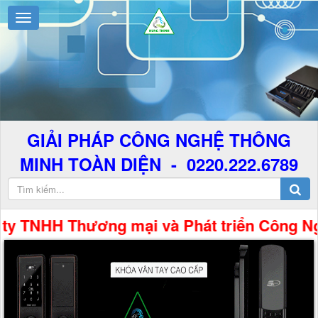
GIẢI PHÁP CÔNG NGHỆ THÔNG
MINH TOÀN DIỆN - 0220.222.6789
H Thương mại và Phát triển Công Nghệ Hưng