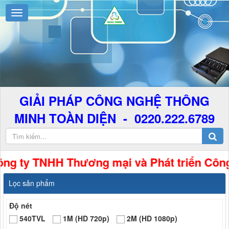
GIẢI PHÁP CÔNG NGHỆ THÔNG
MINH TOÀN DIỆN - 0220.222.6789
 TNHH Thương mại và Phát triển Công Nghệ 
Lọc sản phẩm
Độ nét
540TVL
1M (HD 720p)
2M (HD 1080p)