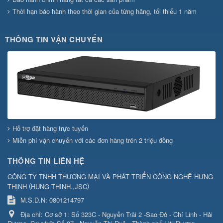
Thời hạn bảo hành theo thời gian của từng hãng, tối thiểu 1 năm
THÔNG TIN VẬN CHUYỂN
Hỗ trợ đặt hàng trực tuyến
Miễn phí vận chuyển với các đơn hàng trên 2 triệu đồng
THÔNG TIN LIÊN HỆ
CÔNG TY TNHH THƯƠNG MẠI VÀ PHÁT TRIỂN CÔNG NGHỆ HƯNG
(
)
THỊNH
HUNG THINH.,JSC
M.S.D.N: 0801214797
Địa chỉ:
Cơ sở 1: Số 323C - Nguyễn Trãi 2 -Sao Đỏ - Chí Linh - Hải