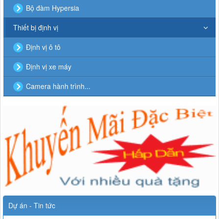
Bộ đàm Hypersia
Thiết bị định vị
Định vị ô tô
Định vị xe máy
Camera hành trình...
Dự án - Tin tức