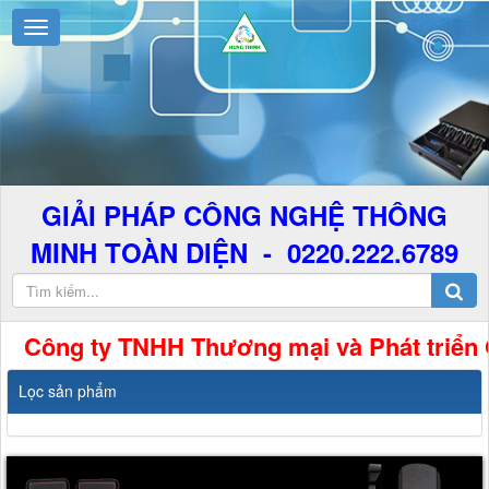
GIẢI PHÁP CÔNG NGHỆ THÔNG
MINH TOÀN DIỆN - 0220.222.6789
ông ty TNHH Thương mại và Phát triển Công
Lọc sản phẩm