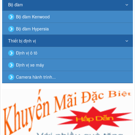
Bộ đàm
Bộ đàm Kenwood
Bộ đàm Hypersia
Thiết bị định vị
Định vị ô tô
Định vị xe máy
Camera hành trình...