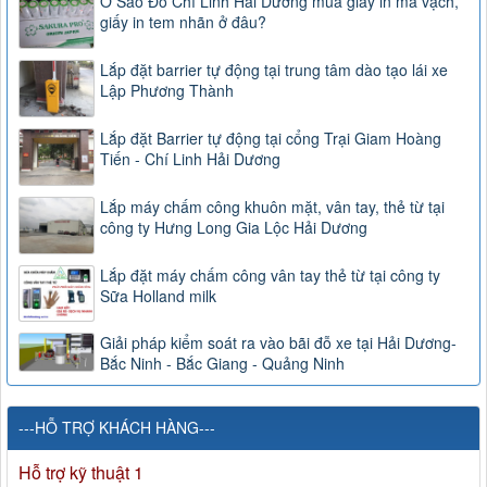
Ở Sao Đỏ Chí Linh Hải Dương mua giấy in mã vạch,
giấy in tem nhãn ở đâu?
Lắp đặt barrier tự động tại trung tâm dào tạo lái xe
Lập Phương Thành
Lắp đặt Barrier tự động tại cổng Trại Giam Hoàng
Tiến - Chí Linh Hải Dương
Lắp máy chấm công khuôn mặt, vân tay, thẻ từ tại
công ty Hưng Long Gia Lộc Hải Dương
Lắp đặt máy chấm công vân tay thẻ từ tại công ty
Sữa Holland milk
Giải pháp kiểm soát ra vào bãi đỗ xe tại Hải Dương-
Bắc Ninh - Bắc Giang - Quảng Ninh
---HỖ TRỢ KHÁCH HÀNG---
Hỗ trợ kỹ thuật 1