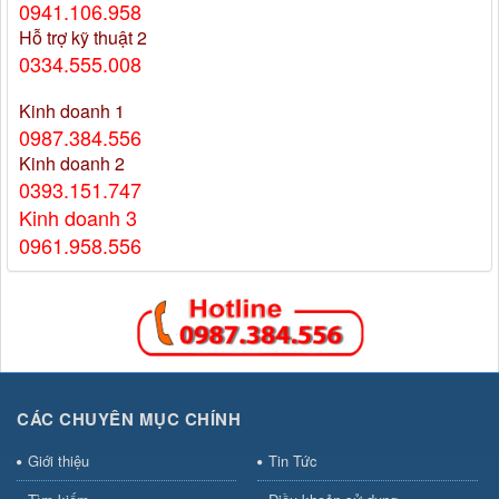
0941.106.958
Hỗ trợ kỹ thuật 2
0334.555.008
Kinh doanh 1
0987.384.556
Kinh doanh 2
0393.151.747
Kinh doanh 3
0961.958.556
CÁC CHUYÊN MỤC CHÍNH
Giới thiệu
Tin Tức