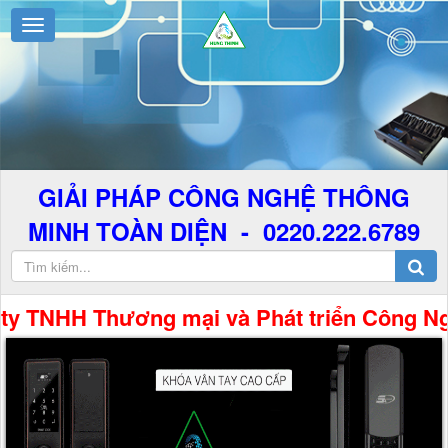
GIẢI PHÁP CÔNG NGHỆ THÔNG
MINH TOÀN DIỆN - 0220.222.6789
ương mại và Phát triển Công Nghệ Hưng Thịn