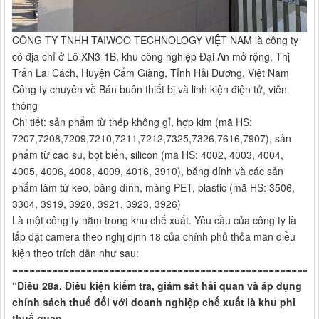
CÔNG TY TNHH TAIWOO TECHNOLOGY VIỆT NAM là công ty
có địa chỉ ở Lô XN3-1B, khu công nghiệp Đại An mở rộng, Thị
Trấn Lai Cách, Huyện Cẩm Giàng, Tỉnh Hải Dương, Việt Nam
Công ty chuyên về Bán buôn thiết bị và linh kiện điện tử, viễn
thông
Chi tiết: sản phẩm từ thép không gỉ, hợp kim (mã HS:
7207,7208,7209,7210,7211,7212,7325,7326,7616,7907), sản
phẩm từ cao su, bọt biển, silicon (mã HS: 4002, 4003, 4004,
4005, 4006, 4008, 4009, 4016, 3910), băng dính và các sản
phẩm làm từ keo, băng dính, màng PET, plastic (mã HS: 3506,
3304, 3919, 3920, 3921, 3923, 3926)
Là một công ty nằm trong khu chế xuất. Yêu cầu của công ty là
lắp đặt camera theo nghị định 18 của chính phủ thỏa mãn điều
kiện theo trích dẫn như sau:
=====================================================
“Điều
28a. Điều kiện kiểm tra, giám sát h
ải quan và áp d
ụng
chính sách thu
ế đối với doanh nghiệp chế xuất là khu phi
thu
ế quan