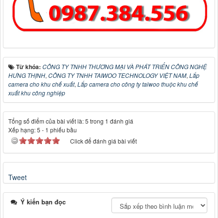
Từ khóa:
CÔNG TY TNHH THƯƠNG MẠI VÀ PHÁT TRIỂN CÔNG NGHỆ
HƯNG THỊNH
,
CÔNG TY TNHH TAIWOO TECHNOLOGY VIỆT NAM
,
Lắp
camera cho khu chế xuất
,
Lắp camera cho công ty taiwoo thuộc khu chế
xuất khu công nghiệp
Tổng số điểm của bài viết là: 5 trong 1 đánh giá
Xếp hạng:
5
-
1
phiếu bầu
Click để đánh giá bài viết
Tweet
Ý kiến bạn đọc