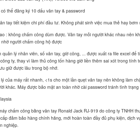
 có thể đăng ký 10 dấu vân tay & password
ân tay tiết kiệm chi phí đầu tư. Không phát sinh việc mua thẻ hay bơ
ao : không chấm công dùm được. Vân tay mỗi người khác nhau nên khi
ận nhờ người chấm công hộ được
uản lý nhân viên, số vân tay, giờ công, ... được xuất ra file excel để tí
công ty, thay vì làm thủ công tốn hàng giờ liền thêm sai xót trong tính
lưu giữ được lâu trong bộ nhớ.
 lý của máy rất nhanh, <1s cho một lần quẹt vân tay nên không làm ch
ời khác. Máy được bảo mật an toàn nhờ cài password tránh tình trạng ca
laysia
áy chấm công bằng vân tay Ronald Jack RJ-919 do công ty TNHH thư
cấp đảm bảo hàng chính hãng, mới hoàn toàn đầy đủ phụ kiện, dịch vụ
n nghiệp.