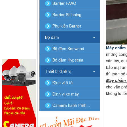
Barrier FAAC
Barrier Shinning
Phụ kiện Barrier
Bộ đàm
Máy chấm 
Bộ đàm Kenwood
những công 
Bộ đàm Hypersia
vân tay, qu
bảo mật an 
Thiết bị định vị
thì toàn bộ
Máy chấm 
Định vị ô tô
cho văn phò
không lo tố
Định vị xe máy
Camera hành trình...