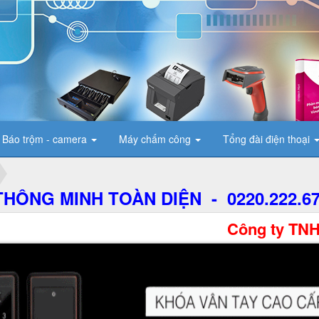
Báo trộm - camera
Máy chấm công
Tổng đài điện thoại
HÔNG MINH TOÀN DIỆN - 0220.222.6
Công ty TNHH Thương mạ