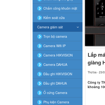
Chấm công khuôn mặt
Kiểm soát cửa
Camera giám sát
Trọn bộ camera
Camera Wifi IP
Lắp má
Camera HIKVISION
giàng 
Camera DAHUA
Thứ ba - 23/
Đầu ghi HIKVISION
Công ty TN
Đầu ghi DAHUA
khoảng 100
Ổ cứng Camera
Phụ kiện Camera