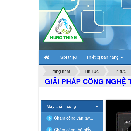
Giới thiệu
Thiết bị bán hàng
Trang nhất
Tin Tức
Tin tức
GIẢI PHÁP CÔNG NGHỆ T
Máy chấm công
Chấm công vân tay...
Chấm công thẻ giấy