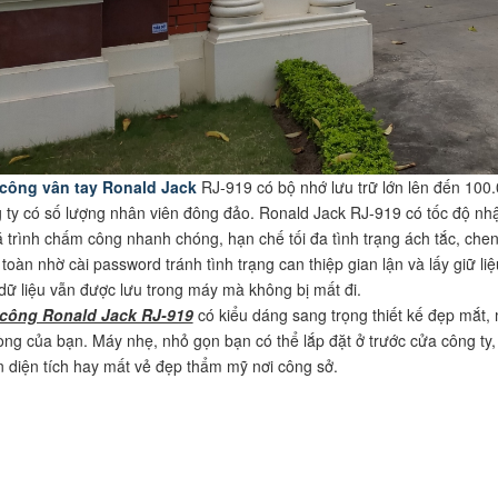
công vân tay Ronald Jack
RJ-919 có bộ nhớ lưu trữ lớn lên đến 100.
ty có số lượng nhân viên đông đảo. Ronald Jack RJ-919 có tốc độ nhậ
á trình chấm công nhanh chóng, hạn chế tối đa tình trạng ách tắc, che
toàn nhờ cài password tránh tình trạng can thiệp gian lận và lấy giữ liệ
 dữ liệu vẫn được lưu trong máy mà không bị mất đi.
công Ronald Jack RJ-919
có kiểu dáng sang trọng thiết kế đẹp mắt,
ng của bạn. Máy nhẹ, nhỏ gọn bạn có thể lắp đặt ở trước cửa công ty
n diện tích hay mất vẻ đẹp thẩm mỹ nơi công sở.