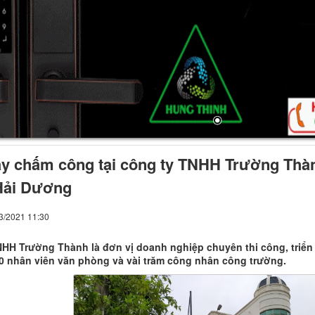
y chấm công tại công ty TNHH Trường Thàn
Hải Dương
03/2021 11:30
HH Trường Thành là đơn vị doanh nghiệp chuyên thi công, triển 
 nhân viên văn phòng và vài trăm công nhân công trường.