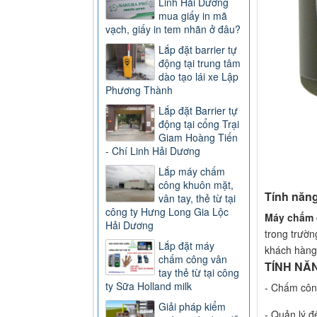
Linh Hải Dương
mua giấy in mã
vạch, giấy in tem nhãn ở đâu?
Lắp đặt barrier tự
động tại trung tâm
dào tạo lái xe Lập
Phương Thành
Lắp đặt Barrier tự
động tại cổng Trại
Giam Hoàng Tiến
- Chí Linh Hải Dương
Lắp máy chấm
công khuôn mặt,
Tính năn
vân tay, thẻ từ tại
công ty Hưng Long Gia Lộc
Máy chấm 
Hải Dương
trong trườn
Lắp đặt máy
khách hàng
chấm công vân
TÍNH NĂ
tay thẻ từ tại công
ty Sữa Holland milk
- Chấm côn
Giải pháp kiểm
- Quản lý đ