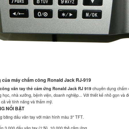
g của máy chấm công Ronald Jack RJ-919
công vân tay thẻ cảm ứng Ronald Jack RJ 919
chuyên dụng chấm cô
g học, nhà xưởng, bệnh viện, doanh nghiệp... Với thiết kế nhỏ gọn và
 cả về tính năng và thẩm mỹ.
NG NỔI BẬT
g bằng dấu vân tay với màn hình màu 3" TFT.
ến 3.000 dấu vân tay (1:N), 10.000 thẻ cảm ứng