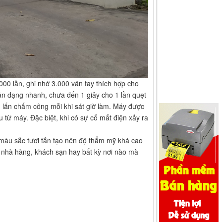
000 lần, ghi nhớ 3.000 vân tay thích hợp cho
n dạng nhanh, chưa đến 1 giây cho 1 lần quẹt
n lấn chấm công mỗi khi sát giờ làm. Máy được
u từ máy. Đặc biệt, khi có sự cố mất điện xảy ra
 màu sắc tươi tắn tạo nên độ thẩm mỹ khá cao
, nhà hàng, khách sạn hay bất kỳ nơi nào mà