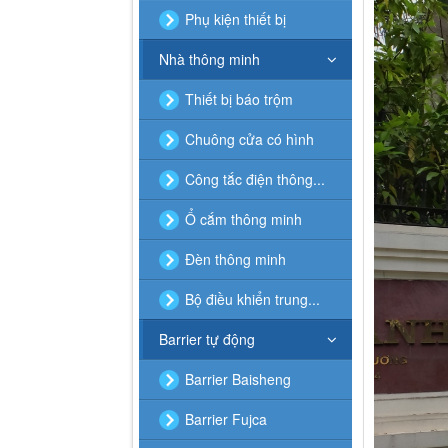
Phụ kiện thiết bị
Nhà thông minh
Thiết bị báo trộm
Chuông cửa có hình
Công tắc điện thông...
Ổ cắm thông minh
Đèn thông minh
Bộ điều khiển trung...
Barrier tự động
Barrier Baisheng
Barrier Fujca