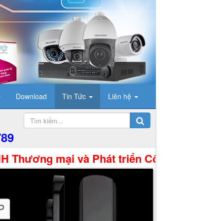
Download
Tin Tức
Liên hệ
789
i và Phát triển Công Nghệ Hưng Thịnh xin k