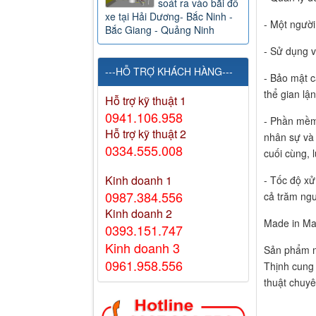
soát ra vào bãi đỗ
xe tại Hải Dương- Bắc Ninh -
- Một người
Bắc Giang - Quảng Ninh
- Sử dụng v
---HỖ TRỢ KHÁCH HÀNG---
- Bảo mật c
thể gian l
Hỗ trợ kỹ thuật 1
0941.106.958
- Phần mềm q
Hỗ trợ kỹ thuật 2
nhân sự và 
0334.555.008
cuối cùng, 
Kinh doanh 1
- Tốc độ xử
0987.384.556
cả trăm ngư
Kinh doanh 2
Made in Ma
0393.151.747
Kinh doanh 3
Sản phẩm m
0961.958.556
Thịnh cung 
thuật chuyê