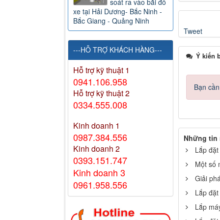
soát ra vào bãi đỗ
xe tại Hải Dương- Bắc Ninh -
Bắc Giang - Quảng Ninh
Tweet
---HỖ TRỢ KHÁCH HÀNG---
Ý kiến 
Hỗ trợ kỹ thuật 1
0941.106.958
Bạn cần 
Hỗ trợ kỹ thuật 2
0334.555.008
Kinh doanh 1
0987.384.556
Những tin
Kinh doanh 2
Lắp đặt
0393.151.747
Một số 
Kinh doanh 3
Giải ph
0961.958.556
Lắp đặt
Lắp máy