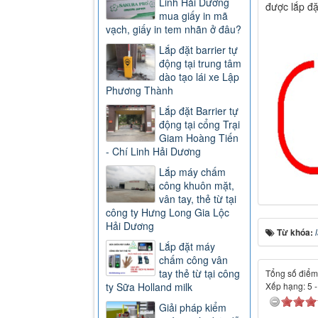
Linh Hải Dương
được lắp đặt
mua giấy in mã
vạch, giấy in tem nhãn ở đâu?
Lắp đặt barrier tự
động tại trung tâm
dào tạo lái xe Lập
Phương Thành
Lắp đặt Barrier tự
động tại cổng Trại
Giam Hoàng Tiến
- Chí Linh Hải Dương
Lắp máy chấm
công khuôn mặt,
vân tay, thẻ từ tại
công ty Hưng Long Gia Lộc
Hải Dương
Từ khóa:
Lắp đặt máy
chấm công vân
tay thẻ từ tại công
Tổng số điểm 
ty Sữa Holland milk
Xếp hạng:
5
Giải pháp kiểm