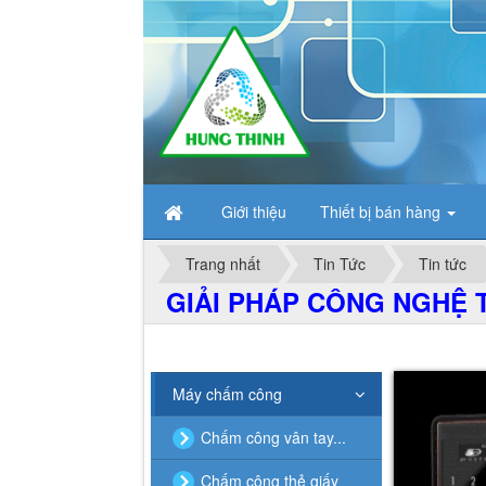
Giới thiệu
Thiết bị bán hàng
Trang nhất
Tin Tức
Tin tức
GIẢI PHÁP CÔNG NGHỆ T
Máy chấm công
Chấm công vân tay...
Chấm công thẻ giấy