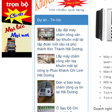
Dự án - Tin tức
Lắp đặt máy
chấm công vân
tay khuôn mặt tại
tập đoàn mồi câu cá phú
thành Kim Thành Hải Dương
Lắp máy chấm
Máy c
công vân tay
quan x
khuôn mặt tại
nhân v
công ty Phúc Khánh Chí Linh
Màn h
Hải Dương
Công 
Đơn vị bán máy
Mỗi n
chấm công uy tín
Dung 
tại Hải Dương
Tích 
Tích 
Ở Sao Đỏ Chí
Doanh nghi