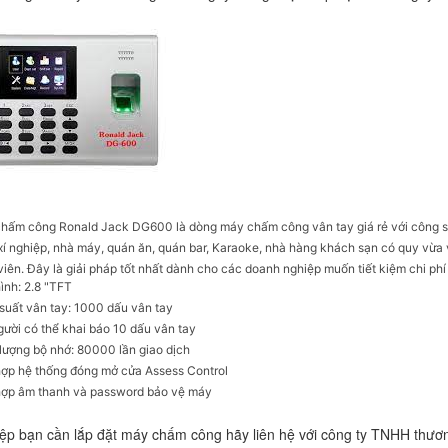
hấm công Ronald Jack DG600 là dòng máy chấm công vân tay giá rẻ với công suấ
í nghiệp, nhà máy, quán ăn, quán bar, Karaoke, nhà hàng khách sạn có quy vừa v
iên. Đây là giải pháp tốt nhất dành cho các doanh nghiệp muốn tiết kiệm chi phí
ình: 2.8 "TFT
suất vân tay: 1000 dấu vân tay
gười có thể khai báo 10 dấu vân tay
lượng bộ nhớ: 80000 lần giao dịch
hợp hệ thống đóng mở cửa Assess Control
hợp âm thanh và password bảo vệ máy
ệp bạn cần lắp đặt máy chấm công hãy liên hệ với công ty TNHH thươn