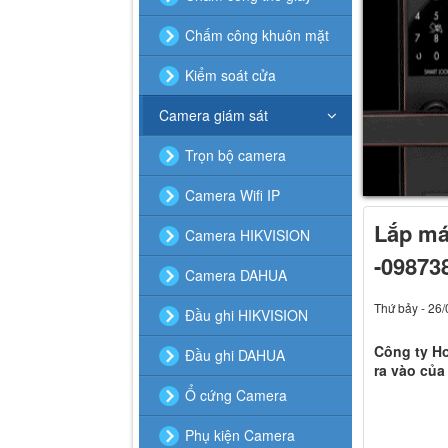
Chấm công khuôn mặt
Kiểm soát cửa
Camera giám sát
Trọn bộ camera
Camera Wifi IP
Lắp má
Camera HIKVISION
-09873
Camera DAHUA
Thứ bảy - 26
Đầu ghi HIKVISION
Công ty Ho
Đầu ghi DAHUA
ra vào của
Ổ cứng Camera
Phụ kiện Camera