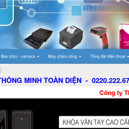
Báo trộm - camera
Máy chấm công
Tổng đài điện thoại
HÔNG MINH TOÀN DIỆN - 0220.222.6
Công ty TNHH Thươn