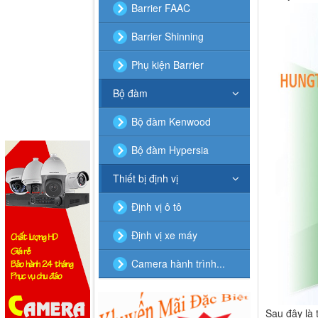
Barrier FAAC
Barrier Shinning
Phụ kiện Barrier
Bộ đàm
Bộ đàm Kenwood
Bộ đàm Hypersia
Thiết bị định vị
Định vị ô tô
Định vị xe máy
Camera hành trình...
Sau đây là 