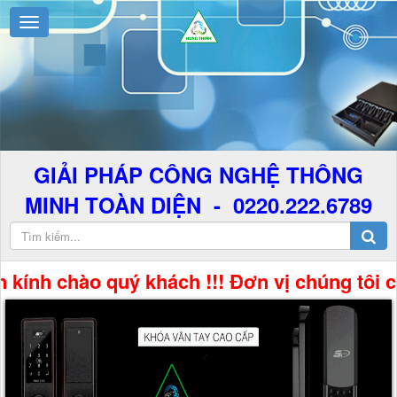
GIẢI PHÁP CÔNG NGHỆ THÔNG
MINH TOÀN DIỆN - 0220.222.6789
ào quý khách !!! Đơn vị chúng tôi chuyên c