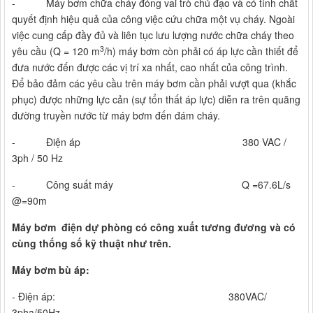
- Máy bơm chữa cháy đóng vai trò chủ đạo và có tính chất
quyết định hiệu quả của công việc cứu chữa một vụ cháy. Ngoài
việc cung cấp đầy đủ và liên tục lưu lượng nước chữa cháy theo
3
yêu cầu (Q = 120 m
/h) máy bơm còn phải có áp lực cần thiết để
đưa nước đến được các vị trí xa nhất, cao nhất của công trình.
Để bảo đảm các yêu cầu trên máy bơm cần phải vượt qua (khắc
phục) được những lực cản (sự tổn thất áp lực) diễn ra trên quãng
đường truyền nước từ máy bơm đến đám cháy.
- Điện áp 380 VAC /
3ph / 50 Hz
- Công suất máy Q =67.6L/s
@=90m
Máy bơm điện dự phòng có công xuất tương đương và có
cùng thống số kỹ thuật như trên.
Máy bơm bù áp:
- Điện áp: 380VAC/
3pha/50Hz