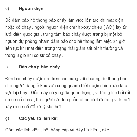
e)
Nguồn điện
Để đảm bảo hệ thống báo cháy làm việc liên tục khi mất điện
hoặc có cháy , ngoài nguồn điện chính xoay chiều ( AC ) lấy từ
lưới điện quốc gia , trung tâm báo cháy được trang bị một bộ
nguồn dự phòng nhằm đảm bảo cho hệ thống làm việc 24 giờ
liên tục khi mất điện trong trạng thái giám sát bình thường và
trong 3 giờ khi có sự cố cháy .
f)
Đèn chớp báo cháy
Đèn báo cháy được đặt trên cao cùng với chuông để thông báo
cho người đang ở khu vực xung quanh biết được chính xác khu
vực bị cháy . Điều này có ý nghĩa quan trọng , vì trong lúc bối rối
do sự cố cháy , thì người sử dụng cần phân biệt rõ ràng vị trí nơi
xảy ra sự cố để xử lý kịp thời .
g)
Các yếu tố liên kết
Gồm các linh kiện , hệ thống cáp và dây tín hiệu , các