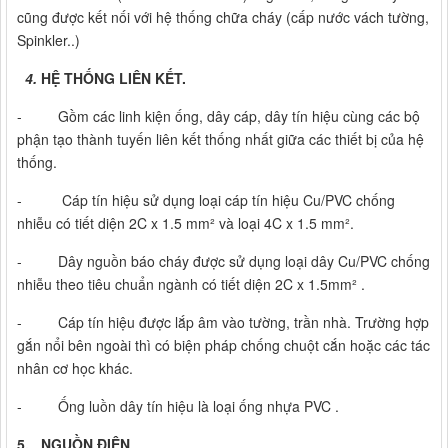
cũng được kết nối với hệ thống chữa cháy (cấp nước vách tường,
Spinkler..)
4
.
HỆ THỐNG LIÊN KẾT.
- Gồm các linh kiện ống, dây cáp, dây tín hiệu cùng các bộ
phận tạo thành tuyến liên kết thống nhất giữa các thiết bị của hệ
thống.
- Cáp tín hiệu sử dụng loại cáp tín hiệu Cu/PVC chống
nhiễu có tiết diện 2C x 1.5 mm² và loại 4C x 1.5 mm².
- Dây nguồn báo cháy được sử dụng loại dây Cu/PVC chống
nhiễu theo tiêu chuẩn ngành có tiết diện 2C x 1.5mm² .
- Cáp tín hiệu được lắp âm vào tường, trần nhà. Trường hợp
gắn nổi bên ngoài thì có biện pháp chống chuột cắn hoặc các tác
nhân cơ học khác.
- Ống luồn dây tín hiệu là loại ống nhựa PVC .
5
. NGUỒN ĐIỆN