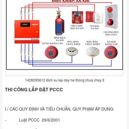
1428295612 dich vu lap day he thong chua chay 3
THI CÔNG LẮP ĐẶT PCCC
I./ CÁC QUY ĐỊNH VÀ TIÊU CHUẨN, QUY PHẠM ÁP DỤNG:
- Luật PCCC 29/6/2001