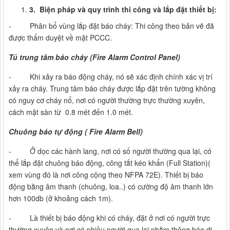
3. B
iện pháp và quy trình thi công và lắp đặt thiết bị:
- Phân bổ vùng lắp đặt báo cháy: Thi công theo bản vẽ đã
được thẩm duyệt về mặt PCCC.
Tủ trung tâm báo cháy (Fire Alarm Control Panel)
- Khi xảy ra báo động cháy, nó sẽ xác định chính xác vị trí
xảy ra cháy. Trung tâm báo cháy được lắp đặt trên tường không
có nguy cơ cháy nổ, nơi có người thường trực thường xuyên,
cách mặt sàn từ 0.8 mét đến 1.0 mét.
Chuông báo tự động ( Fire Alarm Bell)
- Ở dọc các hành lang, nơi có số người thường qua lại, có
thể lắp đặt chuông báo động, công tắt kéo khẩn (Full Station)(
xem vùng đó là nơi công cộng theo NFPA 72E). Thiết bị báo
động bằng âm thanh (chuông, loa..) có cường độ âm thanh lớn
hơn 100db (ở khoảng cách 1m).
- Là thiết bị báo động khi có cháy, đặt ở nơi có người trực
thường xuyên và nơi có nhiều người qua lại nhằm thông báo di