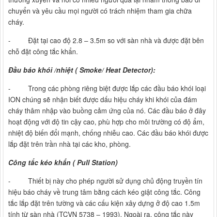
chuyển và yêu cầu mọi người có trách nhiệm tham gia chữa
cháy.
- Đặt tại cao độ 2.8 – 3.5m so với sàn nhà và được đặt bên
chỗ đặt công tắc khẩn.
Đầu báo khói /nhiệt ( Smoke/ Heat Detector):
- Trong các phòng riêng biệt được lắp các đầu báo khói loại
ION chúng sẽ nhận biết được dấu hiệu cháy khi khói của đám
cháy thâm nhập vào buồng cảm ứng của nó. Các đầu báo ở đây
hoạt động với độ tin cậy cao, phù hợp cho môi trường có độ ẩm,
nhiệt độ biến đổi mạnh, chống nhiễu cao. Các đầu báo khói được
lắp đặt trên trần nhà tại các kho, phòng.
Công tắc kéo khẩn ( Pull Station)
- Thiết bị này cho phép người sử dụng chủ động truyền tín
hiệu báo cháy về trung tâm bằng cách kéo giật công tắc. Công
tắc lắp đặt trên tường và các cấu kiện xây dựng ở độ cao 1.5m
tính từ sàn nhà (TCVN 5738 – 1993). Ngoài ra, công tắc này