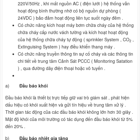
220V/50Hz , khi mất nguồn AC ( điện lưới ) hệ thống vẫn
hoạt động bình thường nhờ có bộ nguồn dự phòng (
24VDC ) bảo đảm hoạt động liên tục suốt ngày đêm .
Có chức năng kích hoạt máy bơm chữa cháy của hệ thống
chữa cháy cấp nước vách tường và kích hoạt hoạt động
của hệ thống chữa cháy tự động ( sprinkler System , CO
,
2
Extinguising System ) hay điều khiển thang máy .
Có chức năng truyền thông tin sự cố cháy và các thông tin
chi tiết về trung tâm Cảnh Sát PCCC ( Monitoring Satation
) , qua đường dây điện thoại hoặc vô tuyến .
a)
Đầu báo khói
Đầu báo khói là thiết bị trực tiếp giữ vai trò giám sát , phát hiện
dấu hiệu có khói xuất hiện và gửi tín hiệu về trung tâm xử lý .
Thời gian tác động của các đầu báo khói không lớn hơn 30 giây .
Mật độ khói của môi trường có tác dụng đến đầu báo khói từ 5%
đến 20% .
b)
Đầu báo nhiệt gia tăng