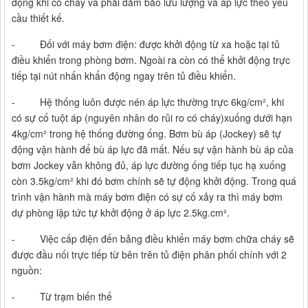
động khi có cháy và phải đảm bảo lưu lượng và áp lực theo yêu
cầu thiết kế.
- Đối với máy bơm điện: được khởi động từ xa hoặc tại tủ
điều khiển trong phòng bơm. Ngoài ra còn có thể khởi động trực
tiếp tại nút nhấn khẩn động ngay trên tủ điều khiển.
- Hệ thống luôn được nén áp lực thường trực 6kg/cm², khi
có sự cố tuột áp (nguyên nhân do rủi ro có cháy)xuống dưới hạn
4kg/cm² trong hệ thống đường ống. Bơm bù áp (Jockey) sẽ tự
động vận hành để bù áp lực đã mất. Nếu sự vận hành bù áp của
bơm Jockey vẫn không đủ, áp lực đường ống tiếp tục hạ xuống
còn 3.5kg/cm² khi đó bơm chính sẽ tự động khởi động. Trong quá
trình vận hành mà máy bơm điện có sự cố xảy ra thì máy bơm
dự phòng lập tức tự khởi động ở áp lực 2.5kg.cm².
- Việc cấp điện đến bảng điều khiển máy bơm chữa cháy sẽ
được đầu nối trực tiếp từ bên trên tủ điện phân phối chính với 2
nguồn:
- Từ trạm biến thế