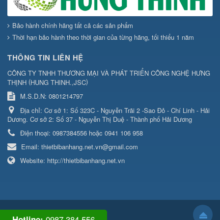
Bảo hành chính hãng tất cả các sản phẩm
Thời hạn bảo hành theo thời gian của từng hãng, tối thiểu 1 năm
THÔNG TIN LIÊN HỆ
CÔNG TY TNHH THƯƠNG MẠI VÀ PHÁT TRIỂN CÔNG NGHỆ HƯNG
(
)
THỊNH
HUNG THINH.,JSC
M.S.D.N: 0801214797
Địa chỉ:
Cơ sở 1: Số 323C - Nguyễn Trãi 2 -Sao Đỏ - Chí Linh - Hải
Dương. Cơ sở 2: Số 37 - Nguyễn Thị Duệ - Thành phố Hải Dương
Điện thoại:
0987384556 hoặc 0941 106 958
Email:
thietbibanhang.net.vn@gmail.com
Website:
http://thietbibanhang.net.vn
0987.384.556
Hotline: