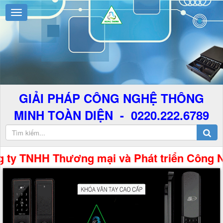
GIẢI PHÁP CÔNG NGHỆ THÔNG
MINH TOÀN DIỆN - 0220.222.6789
H Thương mại và Phát triển Công Nghệ Hưng 