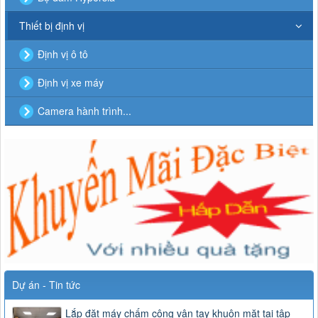
Thiết bị định vị
Định vị ô tô
Định vị xe máy
Camera hành trình...
Dự án - Tin tức
Lắp đặt máy chấm công vân tay khuôn mặt tại tập