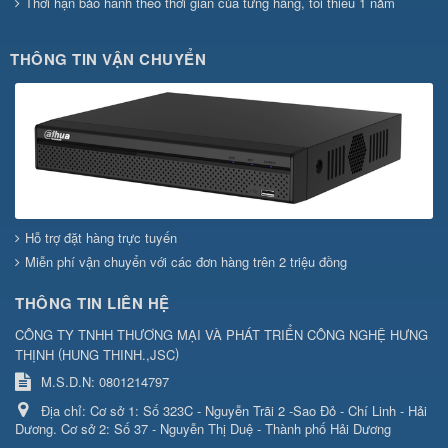
Thời hạn bảo hành theo thời gian của từng hãng, tối thiểu 1 năm
THÔNG TIN VẬN CHUYỂN
Hỗ trợ đặt hàng trực tuyến
Miễn phí vận chuyển với các đơn hàng trên 2 triệu đồng
THÔNG TIN LIÊN HỆ
CÔNG TY TNHH THƯƠNG MẠI VÀ PHÁT TRIỂN CÔNG NGHỆ HƯNG
(
)
THỊNH
HUNG THINH.,JSC
M.S.D.N: 0801214797
Địa chỉ:
Cơ sở 1: Số 323C - Nguyễn Trãi 2 -Sao Đỏ - Chí Linh - Hải
Dương. Cơ sở 2: Số 37 - Nguyễn Thị Duệ - Thành phố Hải Dương