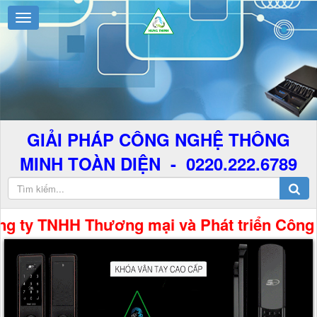
GIẢI PHÁP CÔNG NGHỆ THÔNG
MINH TOÀN DIỆN - 0220.222.6789
 TNHH Thương mại và Phát triển Công Nghệ 