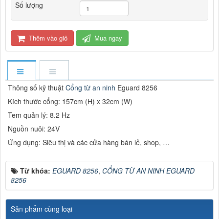
Số lượng
Thêm vào giỏ
Mua ngay
Thông số kỹ thuật
Cổng từ an ninh
Eguard 8256
Kích thước cổng: 157cm (H) x 32cm (W)
Tem quản lý: 8.2 Hz
Nguồn nuôi: 24V
Ứng dụng: Siêu thị và các cửa hàng bán lẻ, shop, …
Từ khóa:
EGUARD 8256
,
CỔNG TỪ AN NINH EGUARD
8256
Sản phẩm cùng loại