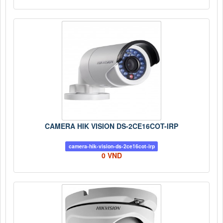
CAMERA HIK VISION DS-2CE16COT-IRP
camera-hik-vision-ds-2ce16cot-irp
0 VND