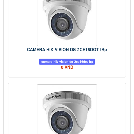
CAMERA HIK VISION DS-2CE16DOT-IRp
camera-hik-vision-ds-2ce16dot-irp
0 VND