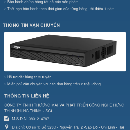
Bảo hành chính hãng tất cả các sản phẩm
Thời hạn bảo hành theo thời gian của từng hãng, tối thiểu 1 năm
THÔNG TIN VẬN CHUYỂN
Hỗ trợ đặt hàng trực tuyến
Miễn phí vận chuyển với các đơn hàng trên 2 triệu đồng
THÔNG TIN LIÊN HỆ
CÔNG TY TNHH THƯƠNG MẠI VÀ PHÁT TRIỂN CÔNG NGHỆ HƯNG
(
)
THỊNH
HUNG THINH.,JSC
M.S.D.N: 0801214797
Địa chỉ:
Cơ sở 1: Số 323C - Nguyễn Trãi 2 -Sao Đỏ - Chí Linh - Hải