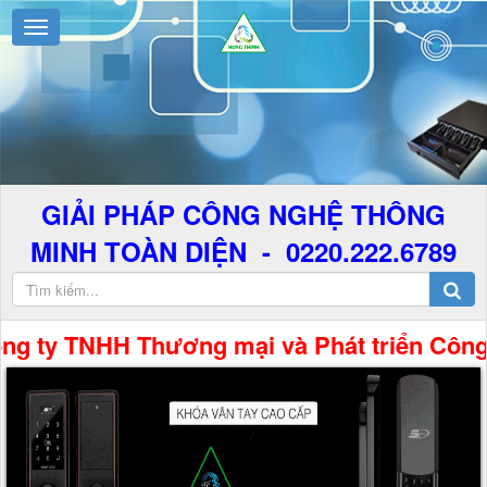
GIẢI PHÁP CÔNG NGHỆ THÔNG
MINH TOÀN DIỆN - 0220.222.6789
 TNHH Thương mại và Phát triển Công Nghệ 