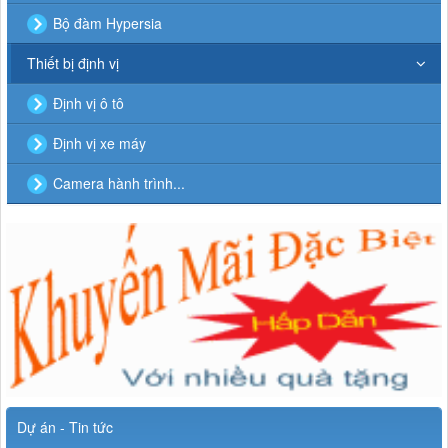
Bộ đàm Hypersia
Thiết bị định vị
Định vị ô tô
Định vị xe máy
Camera hành trình...
Dự án - Tin tức