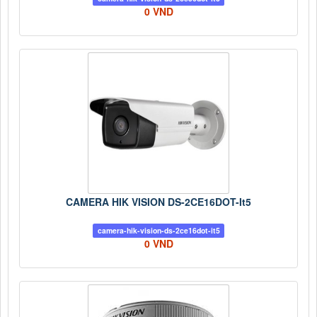
0 VND
CAMERA HIK VISION DS-2CE16DOT-It5
camera-hik-vision-ds-2ce16dot-it5
0 VND