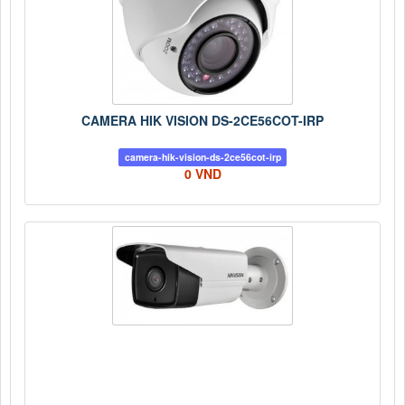
CAMERA HIK VISION DS-2CE56COT-IRP
camera-hik-vision-ds-2ce56cot-irp
0 VND