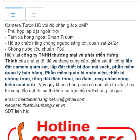
Camera Turbo HD với độ phận giải 2.0MP
- Phù hợp lắp đặt ngoài trời
- Tầm xa hồng ngoại SmartIR 80m
- Hỗ trợ chức năng chống ngược sáng tốt, quan sát 24/24
- Chống nước tiêu chuẩn IP66
Hiện tại
công ty TNHH thương mại và phát triển Hưng
Thịnh
của chúng tôi đã và đang cung cấp, giám sát thi công
lắp
đặt camera giám sát
,
lắp đặt thiết bị đọc mã vạch
,
phần mềm
quản lý bán hàng
,
Phần mềm quản lý nhân viên
,
thiết bị
chống trộm
,
tổng đài điện thoại
,
bộ đàm
,
máy chấm công -
kiểm soát cửa
. Vậy quý khách hàng nào có nhu cầu tư vấn, hay
thi công lắp đặt thì có thể liên hệ trực tiếp với chúng tôi qua
email:
thietbibanhang.net.vn@gmail.com
website:
thietbibanhang.net.vn
SĐT liên hệ: