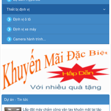
Thiết bị định vị
Định vị ô tô
Định vị xe máy
Camera hành trình...
Dự án - Tin tức
Lắp đặt máy chấm công vân tay khuôn mặt tại tập