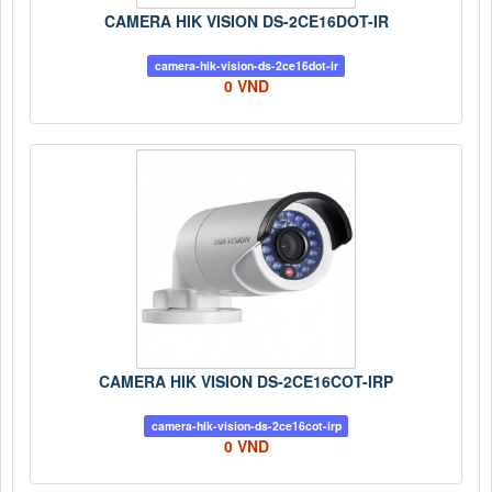
CAMERA HIK VISION DS-2CE16DOT-IR
camera-hik-vision-ds-2ce16dot-ir
0 VND
CAMERA HIK VISION DS-2CE16COT-IRP
camera-hik-vision-ds-2ce16cot-irp
0 VND