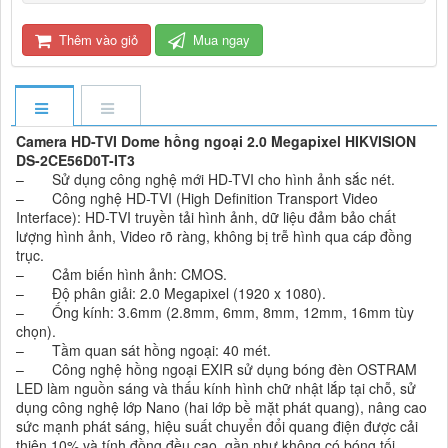
Thêm vào giỏ
Mua ngay
Camera HD-TVI Dome hồng ngoại 2.0 Megapixel HIKVISION
DS-2CE56D0T-IT3
– Sử dụng công nghệ mới HD-TVI cho hình ảnh sắc nét.
– Công nghệ HD-TVI (High Definition Transport Video
Interface): HD-TVI truyền tải hình ảnh, dữ liệu đảm bảo chất
lượng hình ảnh, Video rõ ràng, không bị trễ hình qua cáp đồng
trục.
– Cảm biến hình ảnh: CMOS.
– Độ phân giải: 2.0 Megapixel (1920 x 1080).
– Ống kính: 3.6mm (2.8mm, 6mm, 8mm, 12mm, 16mm tùy
chọn).
– Tầm quan sát hồng ngoại: 40 mét.
– Công nghệ hồng ngoại EXIR sử dụng bóng đèn OSTRAM
LED làm nguồn sáng và thấu kính hình chữ nhật lắp tại chỗ, sử
dụng công nghệ lớp Nano (hai lớp bề mặt phát quang), nâng cao
sức mạnh phát sáng, hiệu suất chuyển đổi quang điện được cải
thiện 10% và tính đồng đều cao, gần như không có bóng tối.