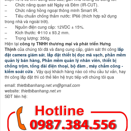
– Chức năng quan sát Ngày và Đêm (IR-CUT).
– Chức năng hồng ngoại thông minh Smart IR.
– Tiêu chuẩn chống thấm nước: IP66 (thích hợp sử dụng
trong nhà và ngoài trời).
– Nguồn điện cung cấp: 12VDC ± 15%.
– Kích thước: Φ110 x 93.2 mm.
– Trọng lượng: 350g.
Hiện tại
công ty TNHH thương mại và phát triển Hưng
Thịnh
của chúng tôi đã và đang cung cấp, giám sát thi công
lắp
đặt camera giám sát
,
lắp đặt thiết bị đọc mã vạch
,
phần mềm
quản lý bán hàng
,
Phần mềm quản lý nhân viên
,
thiết bị
chống trộm
,
tổng đài điện thoại
,
bộ đàm
,
máy chấm công -
kiểm soát cửa
. Vậy quý khách hàng nào có nhu cầu tư vấn, hay
thi công lắp đặt thì có thể liên hệ trực tiếp với chúng tôi qua
email:
thietbibanhang.net.vn@gmail.com
website:
thietbibanhang.net.vn
SĐT liên hệ: