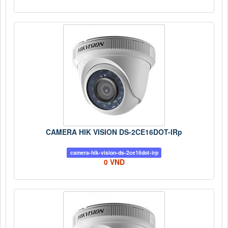
CAMERA HIK VISION DS-2CE16DOT-IRp
camera-hik-vision-ds-2ce16dot-irp
0 VND