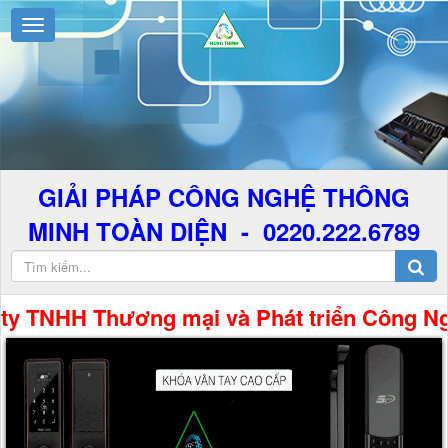
GIẢI PHÁP CÔNG NGHỆ THÔNG
MINH TOÀN DIỆN - 0220.222.6789
HH Thương mại và Phát triển Công Nghệ Hưng