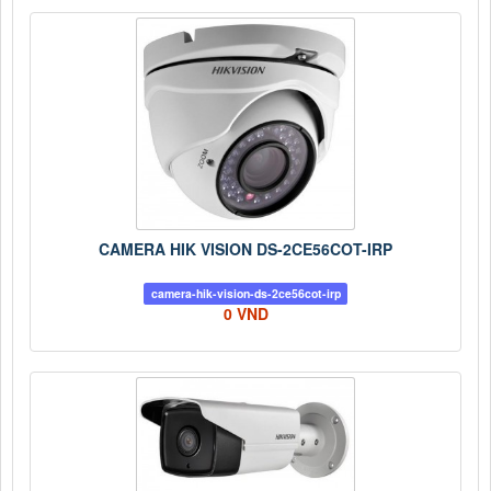
CAMERA HIK VISION DS-2CE56COT-IRP
camera-hik-vision-ds-2ce56cot-irp
0 VND