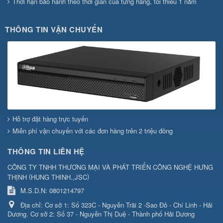
Thời hạn bảo hành theo thời gian của từng hãng, tối thiểu 1 năm
THÔNG TIN VẬN CHUYỂN
Hỗ trợ đặt hàng trực tuyến
Miễn phí vận chuyển với các đơn hàng trên 2 triệu đồng
THÔNG TIN LIÊN HỆ
CÔNG TY TNHH THƯƠNG MẠI VÀ PHÁT TRIỂN CÔNG NGHỆ HƯNG
(
)
THỊNH
HUNG THINH.,JSC
M.S.D.N: 0801214797
Địa chỉ:
Cơ sở 1: Số 323C - Nguyễn Trãi 2 -Sao Đỏ - Chí Linh - Hải
Dương. Cơ sở 2: Số 37 - Nguyễn Thị Duệ - Thành phố Hải Dương