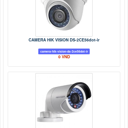
CAMERA HIK VISION DS-2CE56dot-ir
camera-hik-vision-ds-2ce56dot-ir
0 VND