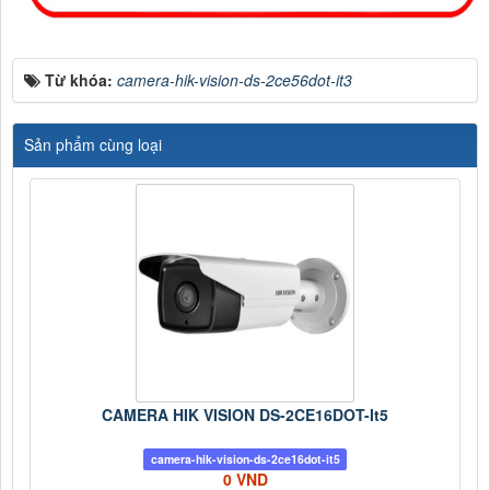
Từ khóa:
camera-hik-vision-ds-2ce56dot-it3
Sản phẩm cùng loại
CAMERA HIK VISION DS-2CE16DOT-It5
camera-hik-vision-ds-2ce16dot-it5
0 VND