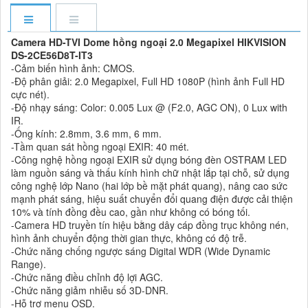
Camera HD-TVI Dome hồng ngoại 2.0 Megapixel HIKVISION
DS-2CE56D8T-IT3
-Cảm biến hình ảnh: CMOS.
-Độ phân giải: 2.0 Megapixel, Full HD 1080P (hình ảnh Full HD
cực nét).
-Độ nhạy sáng: Color: 0.005 Lux @ (F2.0, AGC ON), 0 Lux with
IR.
-Ống kính: 2.8mm, 3.6 mm, 6 mm.
-Tầm quan sát hồng ngoại EXIR: 40 mét.
-Công nghệ hồng ngoại EXIR sử dụng bóng đèn OSTRAM LED
làm nguồn sáng và thấu kính hình chữ nhật lắp tại chỗ, sử dụng
công nghệ lớp Nano (hai lớp bề mặt phát quang), nâng cao sức
mạnh phát sáng, hiệu suất chuyển đổi quang điện được cải thiện
10% và tính đồng đều cao, gần như không có bóng tối.
-Camera HD truyền tín hiệu bằng dây cáp đồng trục không nén,
hình ảnh chuyển động thời gian thực, không có độ trễ.
-Chức năng chống ngược sáng Digital WDR (Wide Dynamic
Range).
-Chức năng điều chỉnh độ lợi AGC.
-Chức năng giảm nhiễu số 3D-DNR.
-Hỗ trợ menu OSD.