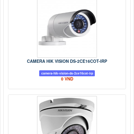
CAMERA HIK VISION DS-2CE16COT-IRP
camera-hik-vision-ds-2ce16cot-irp
0 VND