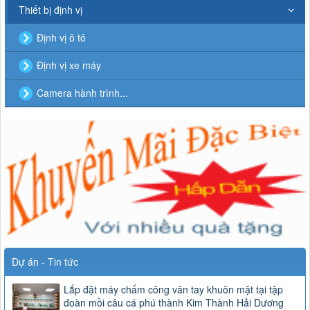
Thiết bị định vị
Định vị ô tô
Định vị xe máy
Camera hành trình...
Dự án - Tin tức
Lắp đặt máy chấm công vân tay khuôn mặt tại tập
đoàn mồi câu cá phú thành Kim Thành Hải Dương