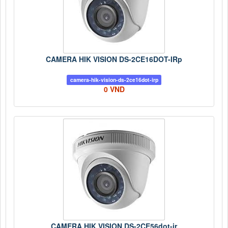
CAMERA HIK VISION DS-2CE16DOT-IRp
camera-hik-vision-ds-2ce16dot-irp
0 VND
CAMERA HIK VISION DS-2CE56dot-ir