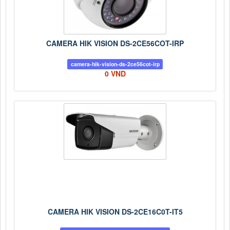
CAMERA HIK VISION DS-2CE56COT-IRP
camera-hik-vision-ds-2ce56cot-irp
0 VND
CAMERA HIK VISION DS-2CE16C0T-IT5