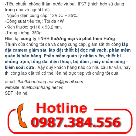
-Tiêu chuẩn chống thấm nước và bụi: IP67 (thích hợp sử dụng
trong nhà và ngoài trời).
-Nguồn điện cung cấp: 12VDC ± 25%.
-Công suất tiêu thụ: Tối đa 4W.
-Kích thước: φ110 x 93.2mm.
-Trọng lượng: 350g.
Hiện tại
công ty TNHH thương mại và phát triển Hưng
Thịnh
của chúng tôi đã và đang cung cấp, giám sát thi công
lắp
đặt camera giám sát
,
lắp đặt thiết bị đọc mã vạch
,
phần mềm
quản lý bán hàng
,
Phần mềm quản lý nhân viên
,
thiết bị
chống trộm
,
tổng đài điện thoại
,
bộ đàm
,
máy chấm công -
kiểm soát cửa
. Vậy quý khách hàng nào có nhu cầu tư vấn, hay
thi công lắp đặt thì có thể liên hệ trực tiếp với chúng tôi qua
email:
thietbibanhang.net.vn@gmail.com
website:
thietbibanhang.net.vn
SĐT liên hệ: