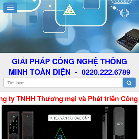
GIẢI PHÁP CÔNG NGHỆ THÔNG
MINH TOÀN DIỆN - 0220.222.6789
TNHH Thương mại và Phát triển Công Nghệ H