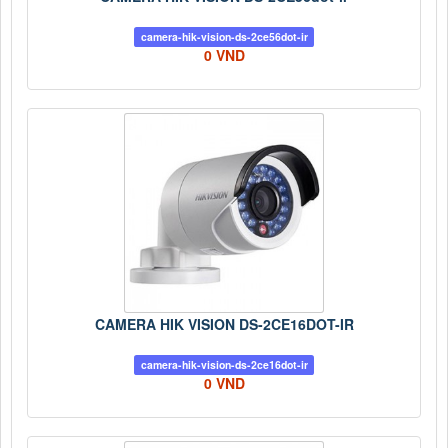
camera-hik-vision-ds-2ce56dot-ir
0 VND
CAMERA HIK VISION DS-2CE16DOT-IR
camera-hik-vision-ds-2ce16dot-ir
0 VND