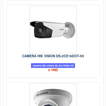
CAMERA HIK VISION DS-2CE16DOT-It5
camera-hik-vision-ds-2ce16dot-it5
0 VND