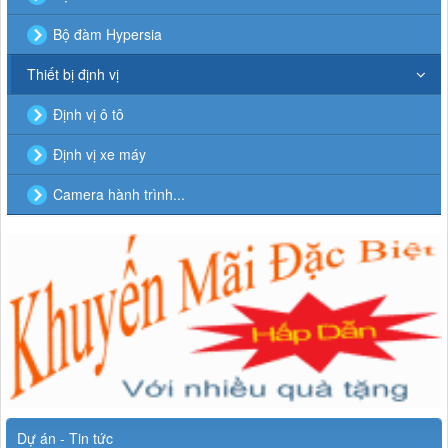
Bộ đàm Hypersia
Thiết bị định vị
Định vị ô tô
Định vị xe máy
Camera hành trình...
Dự án - Tin tức