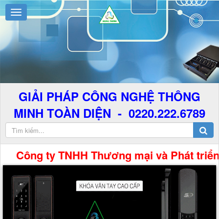
GIẢI PHÁP CÔNG NGHỆ THÔNG
MINH TOÀN DIỆN - 0220.222.6789
ông ty TNHH Thương mại và Phát triển Công