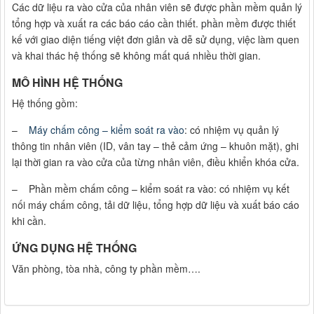
Các dữ liệu ra vào cửa của nhân viên sẽ được phần mềm quản lý
tổng hợp và xuất ra các báo cáo cần thiết. phần mềm được thiết
kế với giao diện tiếng việt đơn giản và dễ sử dụng, việc làm quen
và khai thác hệ thống sẽ không mất quá nhiều thời gian.
MÔ HÌNH HỆ THỐNG
Hệ thống gồm:
–
Máy chấm công – kiểm soát ra vào
: có nhiệm vụ quản lý
thông tin nhân viên (ID, vân tay – thẻ cảm ứng – khuôn mặt), ghi
lại thời gian ra vào cửa của từng nhân viên, điều khiển khóa cửa.
– Phần mềm chấm công – kiểm soát ra vào: có nhiệm vụ kết
nối máy chấm công, tải dữ liệu, tổng hợp dữ liệu và xuất báo cáo
khi cần.
ỨNG DỤNG HỆ THỐNG
Văn phòng, tòa nhà, công ty phần mềm….