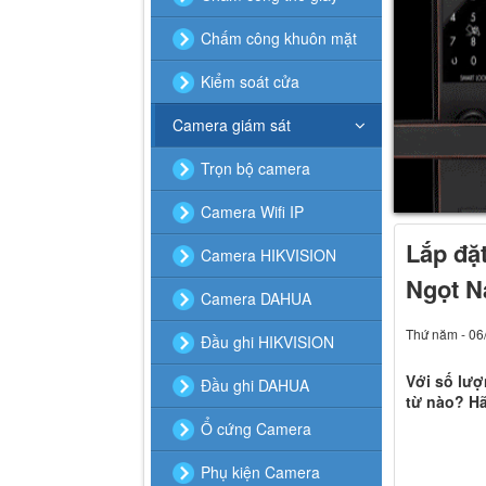
Chấm công khuôn mặt
Kiểm soát cửa
Camera giám sát
Trọn bộ camera
Camera Wifi IP
Lắp đặ
Camera HIKVISION
Ngọt N
Camera DAHUA
Thứ năm - 06
Đầu ghi HIKVISION
Với số lượ
Đầu ghi DAHUA
từ nào? Hã
Ổ cứng Camera
Phụ kiện Camera