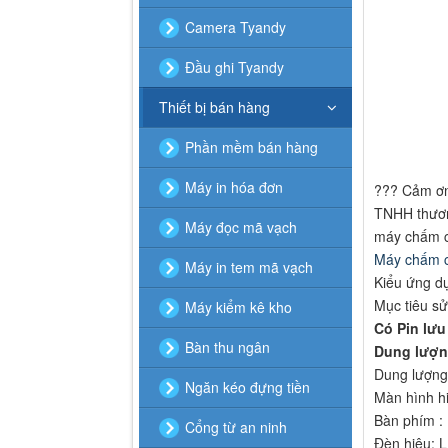
Camera Tyandy
Đầu ghi Tyandy
Thiết bị bán hàng
Phần mềm bán hàng
Máy in hóa đơn
??? Cảm ơn
TNHH thươn
Máy đọc mã vạch
máy chấm 
Máy chấm 
Máy in tem mã vạch
Kiểu ứng d
Mục tiêu s
Máy kiểm kê kho
Có Pin lưu
Bàn thu ngân
Dung lượng
Dung lượng 
Ngăn kéo đựng tiền
Màn hình hi
Bàn phím :
Cổng từ an ninh
Đèn hiệu: L