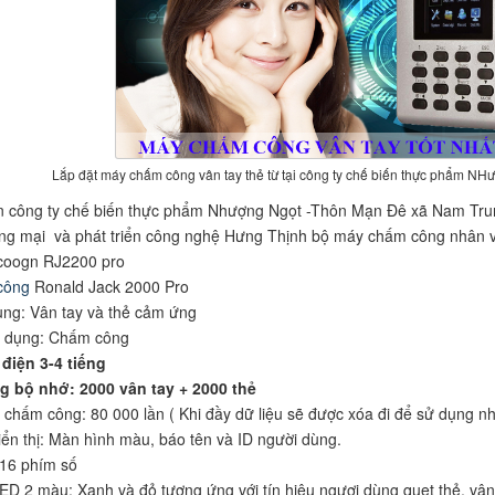
Lắp đặt máy chấm công vân tay thẻ từ tại công ty chế biến thực phẩm N
 công ty chế biến thực phẩm Nhượng Ngọt -Thôn Mạn Đê xã Nam Tru
g mại và phát triển công nghệ Hưng Thịnh bộ máy chấm công nhân 
coogn RJ2200 pro
công
Ronald Jack 2000 Pro
ụng: Vân tay và thẻ cảm ứng
ử dụng: Chấm công
 điện 3-4 tiếng
 bộ nhớ: 2000 vân tay + 2000 thẻ
chấm công: 80 000 lần ( Khi đầy dữ liệu sẽ được xóa đi để sử dụng n
ển thị: Màn hình màu, báo tên và ID người dùng.
 16 phím số
ED 2 màu: Xanh và đỏ tương ứng với tín hiệu ngươi dùng quẹt thẻ, vân