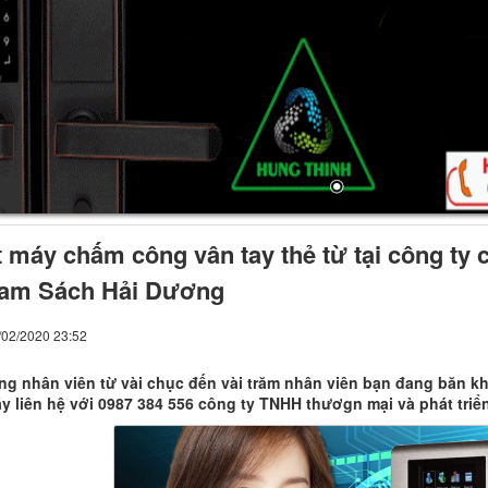
t máy chấm công vân tay thẻ từ tại công t
am Sách Hải Dương
/02/2020 23:52
ng nhân viên từ vài chục đến vài trăm nhân viên bạn đang băn 
y liên hệ với 0987 384 556 công ty TNHH thươgn mại và phát tri