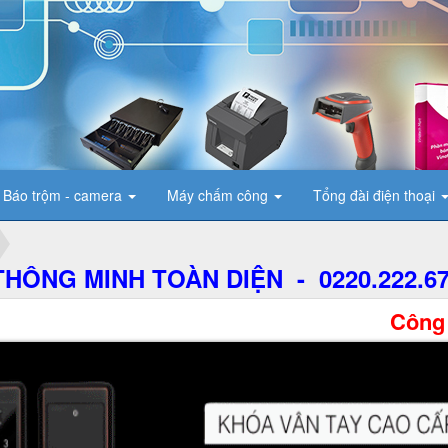
Báo trộm - camera
Máy chấm công
Tổng đài điện thoại
HÔNG MINH TOÀN DIỆN - 0220.222.6
Công ty TNHH