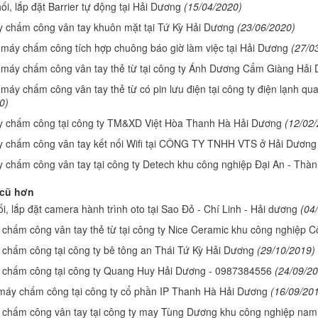
i, lắp đặt Barrier tự động tại Hải Dương
(15/04/2020)
 chấm công vân tay khuôn mặt tại Tứ Kỳ Hải Dương
(23/06/2020)
 máy chấm công tích hợp chuông báo giờ làm việc tại Hải Dương
(27/0
 máy chấm công vân tay thẻ từ tại công ty Ánh Dương Cẩm Giàng Hải
 máy chấm công vân tay thẻ từ có pin lưu điện tại công ty điện lạnh q
0)
 chấm công tại công ty TM&XD Việt Hòa Thanh Hà Hải Dương
(12/02
 chấm công vân tay kết nối Wifi tại CÔNG TY TNHH VTS ở Hải Dương
 chấm công vân tay tại công ty Detech khu công nghiệp Đại An - Thà
 cũ hơn
i, lắp đặt camera hành trình oto tại Sao Đỏ - Chí Linh - Hải dương
(04
chấm công vân tay thẻ từ tại công ty Nice Ceramic khu công nghiệp 
chấm công tại công ty bê tông an Thái Tứ Kỳ Hải Dương
(29/10/2019)
 chấm công tại công ty Quang Huy Hải Dương - 0987384556
(24/09/2
máy chấm công tại công ty cổ phần IP Thanh Hà Hải Dương
(16/09/20
chấm công vân tay tại công ty may Tùng Dương khu công nghiệp nam