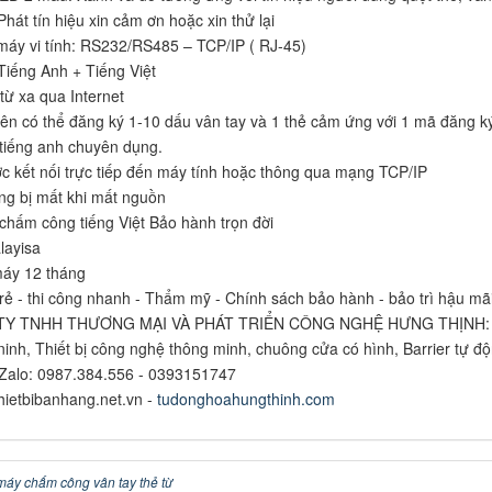
Phát tín hiệu xin cảm ơn hoặc xin thử lại
 máy vi tính: RS232/RS485 – TCP/IP ( RJ-45)
iếng Anh + Tiếng Việt
 từ xa qua Internet
ên có thể đăng ký 1-10 dấu vân tay và 1 thẻ cảm ứng với 1 mã đăng ký
iếng anh chuyên dụng.
ợc kết nối trực tiếp đến máy tính hoặc thông qua mạng TCP/IP
ng bị mất khi mất nguồn
hấm công tiếng Việt Bảo hành trọn đời
layisa
áy 12 tháng
 rẻ - thi công nhanh - Thẩm mỹ - Chính sách bảo hành - bảo trì hậu mãi
Y TNHH THƯƠNG MẠI VÀ PHÁT TRIỂN CÔNG NGHỆ HƯNG THỊNH: Phân 
 ninh, Thiết bị công nghệ thông minh, chuông cửa có hình, Barrier tự độn
/Zalo: 0987.384.556 - 0393151747
hietbibanhang.net.vn -
tudonghoahungthinh.com
máy chấm công vân tay thẻ từ