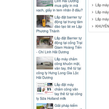
Linh Hải Dương
Lắp máy 
mua giấy in mã
vạch, giấy in tem nhãn ở đâu?
Lắp máy 
Lắp đặt barrier tự
Lắp máy 
động tại trung tâm
KHUYẾN
dào tạo lái xe Lập
Phương Thành
Lắp đặt Barrier tự
động tại cổng Trại
Giam Hoàng Tiến
- Chí Linh Hải Dương
Lắp máy chấm
công khuôn mặt,
vân tay, thẻ từ tại
công ty Hưng Long Gia Lộc
Hải Dương
Lắp đặt máy
chấm công vân
tay thẻ từ tại công
ty Sữa Holland milk
Giải pháp kiểm