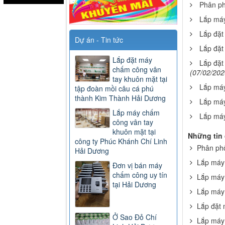
Phân phố
Lắp máy
Lắp đặt
Dự án - Tin tức
Lắp đặt
Lắp đặt máy
Lắp đặt
chấm công vân
(07/02/202
tay khuôn mặt tại
Lắp máy
tập đoàn mồi câu cá phú
thành Kim Thành Hải Dương
Lắp máy
Lắp máy chấm
Lắp máy
công vân tay
khuôn mặt tại
Những tin
công ty Phúc Khánh Chí Linh
Phân phố
Hải Dương
Lắp máy 
Đơn vị bán máy
chấm công uy tín
Lắp máy 
tại Hải Dương
Lắp máy
Lắp đặt 
Ở Sao Đỏ Chí
Lắp máy 