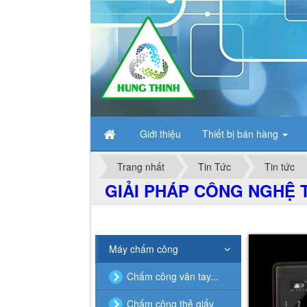
Giới thiệu
Thiết bị bán hàng
Trang nhất
Tin Tức
Tin tức
GIẢI PHÁP CÔNG NGHỆ T
Máy chấm công
Chấm công vân tay...
Chấm công thẻ giấy