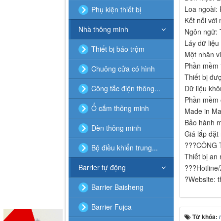
Loa ngoài: 
Phụ kiện thiết bị
Kết nối với
Nhà thông minh
Ngôn ngữ: T
Láy dữ liệu
Thiết bị báo trộm
Một nhân vi
Phần mềm t
Chuông cửa có hình
Thiết bị đư
Dữ liệu khô
Công tắc điện thông...
Phần mềm c
Ổ cắm thông minh
Made in Ma
Bảo hành m
Đèn thông minh
Giá lắp đặt
???CÔNG T
Bộ điều khiển trung...
Thiết bị an
Barrier tự động
???Hotline
?Website: t
Barrier Baisheng
Barrier Fujca
Từ khóa: