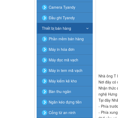
Camera Tyandy
Đầu ghi Tyandy
Thiết bị bán hàng
Phần mềm bán hàng
Máy in hóa đơn
Máy đọc mã vạch
Máy in tem mã vạch
Nhà ông T l
Máy kiểm kê kho
Nơi đây có 
Nhận thức đ
Bàn thu ngân
nghệ Hưng T
Tại đây Nhâ
Ngăn kéo đựng tiền
- Phía trướ
- Phía xun
Cổng từ an ninh