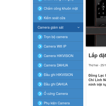
Chấm công khuôn mặt
Kiểm soát cửa
Camera giám sát
Trọn bộ camera
Camera Wifi IP
Lắp đặ
Camera HIKVISION
Camera DAHUA
Thứ hai - 25/
Đầu ghi HIKVISION
Đồng Lạc l
Chí Linh N
Đầu ghi DAHUA
ninh trật t
Ổ cứng Camera
Phụ kiện Camera