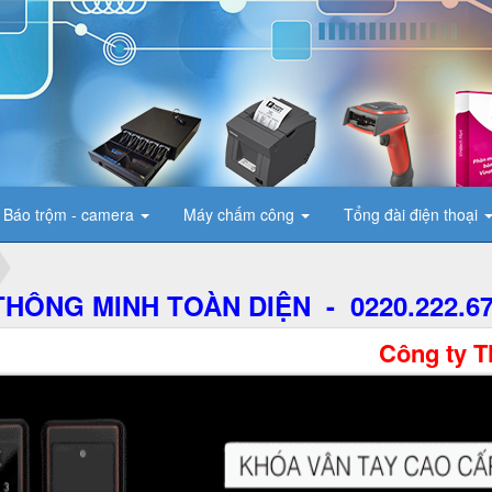
Báo trộm - camera
Máy chấm công
Tổng đài điện thoại
HÔNG MINH TOÀN DIỆN - 0220.222.6
Công ty TNHH Thương m