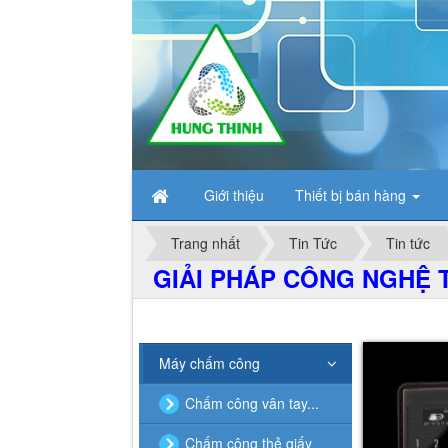
Giới thiệu
Thiết bị bán hàng
Trang nhất
Tin Tức
Tin tức
GIẢI PHÁP CÔNG NGHỆ T
Máy chấm công
Chấm công vân tay...
Chấm công thẻ giấy