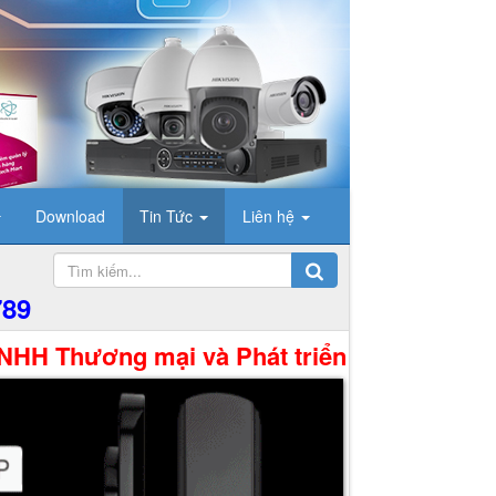
Download
Tin Tức
Liên hệ
789
ại và Phát triển Công Nghệ Hưng Thịnh xin