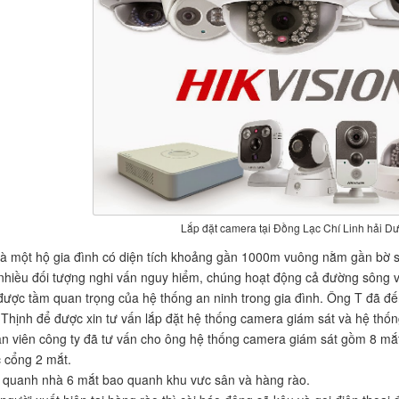
Lắp đặt camera tại Đồng Lạc Chí Linh hải D
à một hộ gia đình có diện tích khoảng gần 1000m vuông nằm gần bờ sôn
nhiều đối tượng nghi vấn nguy hiểm, chúng hoạt động cả đường sông 
ược tầm quan trọng của hệ thống an ninh trong gia đình. Ông T đã đế
hịnh để được xin tư vấn lắp đặt hệ thống camera giám sát và hệ thốn
n viên công ty đã tư vấn cho ông hệ thống camera giám sát gồm 8 mắt
c cổng 2 mắt.
g quanh nhà 6 mắt bao quanh khu vưc sân và hàng rào.