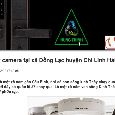
t camera tại xã Đồng Lạc huyện Chí Linh H
12/2017 12:05
à một xã nằm gần Cầu Bình, nơi có con sông kinh Thầy chạy qua. 
ơi đây có quốc lộ 37 chay qua. Là một xã năm ven sông Kinh Thầ
ự phức tạp.