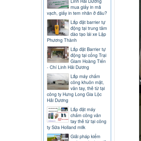
Linh Hải Dương
mua giấy in mã
vạch, giấy in tem nhãn ở đâu?
Lắp đặt barrier tự
động tại trung tâm
dào tạo lái xe Lập
Phương Thành
Lắp đặt Barrier tự
động tại cổng Trại
Giam Hoàng Tiến
- Chí Linh Hải Dương
Lắp máy chấm
công khuôn mặt,
vân tay, thẻ từ tại
công ty Hưng Long Gia Lộc
Hải Dương
Lắp đặt máy
chấm công vân
tay thẻ từ tại công
ty Sữa Holland milk
Giải pháp kiểm