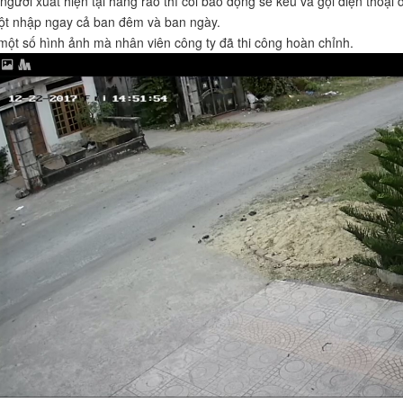
người xuất hiện tại hàng rào thì còi báo động sẽ kêu và gọi điện thoạ
đột nhập ngay cả ban đêm và ban ngày.
một số hình ảnh mà nhân viên công ty đã thi công hoàn chỉnh.