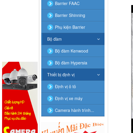
Barrier FAAC
Barrier Shinning
Phụ kiện Barrier
Bộ đàm
Bộ đàm Kenwood
Bộ đàm Hypersia
Thiết bị định vị
Định vị ô tô
Định vị xe máy
Camera hành trình...