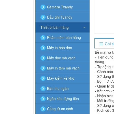
Camera Tyandy
Đầu ghi Tyandy
Thiết bị bán hàng
Phần mềm bán hàng
Chi t
Máy in hóa đơn
Bề mặt và 
- Tiện dụng
Máy đọc mã vạch
thống.
- Tự động k
Máy in tem mã vạch
- Cảnh báo k
- Sử dụng t
Máy kiểm kê kho
- Bộ nhớ lưu
- Quản lý đ
Bàn thu ngân
- Kết hợp k
- Nhận biết
Ngăn kéo đựng tiền
- Môi trườ
- Sử dụng 
Cổng từ an ninh
- Kích cỡ :