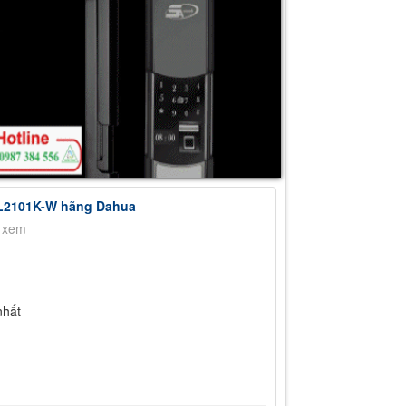
SL2101K-W hãng Dahua
t xem
nhất