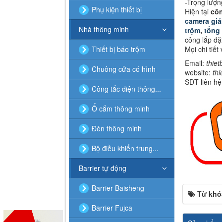
-Trọng lượn
Phụ kiện thiết bị
Hiện tại
côn
camera giá
Nhà thông minh
trộm
,
tổng 
công lắp đặt
Mọi chi tiết
Thiết bị báo trộm
Email:
thie
Chuông cửa có hình
website:
th
SĐT liên hệ
Công tắc điện thông...
Ổ cắm thông minh
Đèn thông minh
Bộ điều khiển trung...
Barrier tự động
Barrier Baisheng
Từ khó
Barrier Fujca