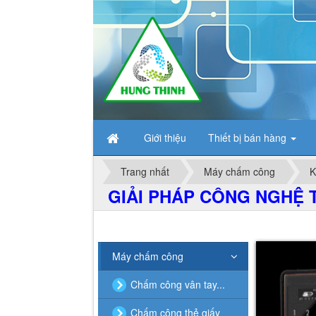
Giới thiệu
Thiết bị bán hàng
Trang nhất
Máy chấm công
K
GIẢI PHÁP CÔNG NGHỆ T
Máy chấm công
Chấm công vân tay...
Chấm công thẻ giấy