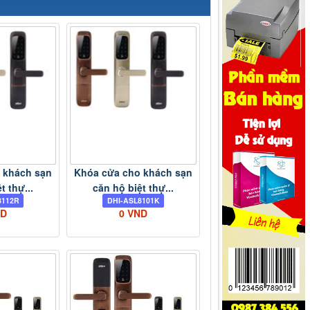
 khách sạn
Khóa cửa cho khách sạn
t thự...
căn hộ biệt thự...
8112R
DHI-ASL8101K
ND
0 VND