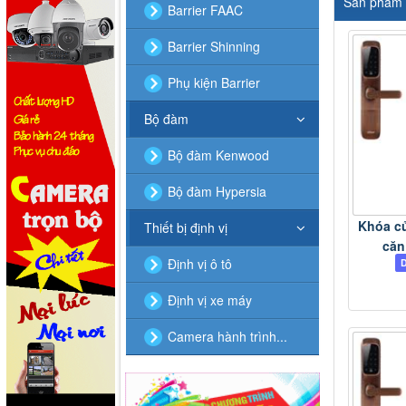
Sản phẩm 
Barrier FAAC
Barrier Shinning
Phụ kiện Barrier
Bộ đàm
Bộ đàm Kenwood
Bộ đàm Hypersia
Khóa c
Thiết bị định vị
căn 
Định vị ô tô
Định vị xe máy
Camera hành trình...