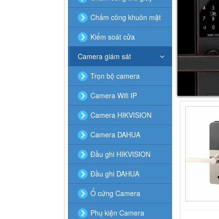
Chấm công khuôn mặt
Kiểm soát cửa
Camera giám sát
Trọn bộ camera
Camera Wifi IP
Camera HIKVISION
Camera DAHUA
Đầu ghi HIKVISION
Đầu ghi DAHUA
Ổ cứng Camera
Phụ kiện Camera