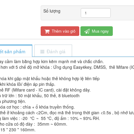
Số lượng
Thêm vào giỏ
Mua ngay
iết sản phẩm
Đánh giá
tay cầm làm bằng hợp kim kẽm mạnh mẽ và chắc chắn.
 hơn với 5 chế độ mở khóa : Ứng dụng Easy4key, DMSS, thẻ Mifare (IC
hóa khi gặp mật khẩu hoặc thẻ không hợp lệ liên tiếp
hi khóa lỗi/ điện áp pin thấp.
hẻ RF (Mifare card - IC card), cài đặt không dây.
 trữ lớn : 50 mật khẩu, 50 thẻ, 8 bluetooth
a phương tiện.
hóa cơ học : chìa + ổ khóa truyền thống.
 thẻ ở khoảng cách <2Cm, đọc mã thẻ trong thời gian <0.5s , bộ nhớ lưu 
ng làm việc : -20 ℃ ~ 55 ℃, độ ẩm : 10% ~ 93% RH.
cho cửa có độ dày : 35mm ~ 60mm.
 315 * 230 * 160mm.