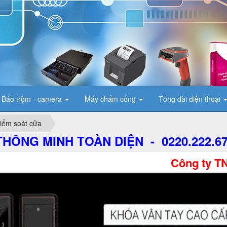
Báo trộm - camera
Máy chấm công
Tổng đài điện thoại
iểm soát cửa
HÔNG MINH TOÀN DIỆN - 0220.222.6
Công ty TNHH Thư