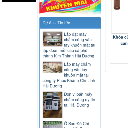
Dự án - Tin tức
Lắp đặt máy
Khóa c
chấm công vân
căn 
tay khuôn mặt tại
tập đoàn mồi câu cá phú
thành Kim Thành Hải Dương
Lắp máy chấm
công vân tay
khuôn mặt tại
công ty Phúc Khánh Chí Linh
Hải Dương
Đơn vị bán máy
chấm công uy tín
tại Hải Dương
Ở Sao Đỏ Chí