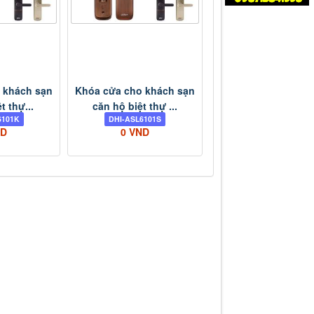
 khách sạn
Khóa cửa cho khách sạn
t thự...
căn hộ biệt thự ...
6101K
DHI-ASL6101S
ND
0 VND