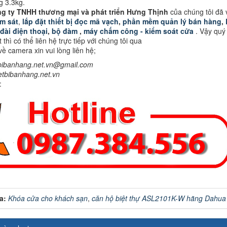
g 3.3kg.
g ty TNHH thương mại và phát triển Hưng Thịnh
của chúng tôi đã 
m sát
,
lắp đặt thiết bị đọc mã vạch
,
phần mềm quản lý bán hàng
,
đài điện thoại
,
bộ đàm
,
máy chấm công - kiểm soát cửa
. Vậy quý
 thì có thể liên hệ trực tiếp với chúng tôi qua
 về camera xin vui lòng liên hệ;
tbibanhang.net.vn@gmail.com
ietbibanhang.net.vn
:
a:
Khóa cửa cho khách sạn
,
căn hộ biệt thự ASL2101K-W hãng Dahua