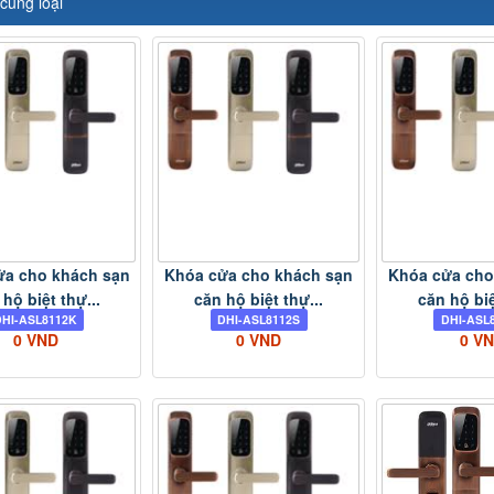
cùng loại
ửa cho khách sạn
Khóa cửa cho khách sạn
Khóa cửa cho
hộ biệt thự...
căn hộ biệt thự...
căn hộ biệ
DHI-ASL8112K
DHI-ASL8112S
DHI-ASL
0 VND
0 VND
0 V