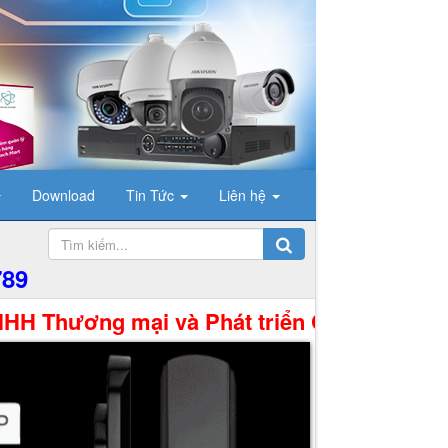
Download
Tin Tức
Liên hệ
789
ơng mại và Phát triển Công Nghệ Hưng Thịnh