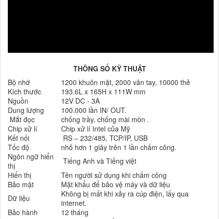
THÔNG SỐ KỸ THUẬT
Bộ nhớ
1200 khuôn mặt, 2000 vân tay, 10000 thẻ
Kích thước
193.6L x 165H x 111W mm
Nguồn
12V DC - 3A
Dung lượng
100.000 lần IN/ OUT.
Mắt đọc
chống trầy, chống mài mòn .
Chip xử lí
Chip xử lí Intel của Mỹ
Kết nối
RS – 232/485, TCP/IP, USB
Tốc độ
nhỏ hơn 1 giây trên 1 lần chấm công.
Ngôn ngữ hiển
Tiếng Anh và Tiếng việt
thị
Hiển thị
Tên người sử dụng khi chấm công
Bảo mật
Mật khẩu để bảo vệ máy và dữ liệu
Không bị mất khi xảy ra cúp điện, lấy qua
Dữ liệu
internet.
Bảo hành
12 tháng