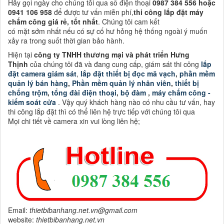
Hãy gọi ngày cho chúng tôi qua số điện thoại
0987 384 556 hoặc
0941 106 958
để được tư vấn miễn phí,
thi công lắp đặt máy
chấm công giá rẻ, tốt nhất
. Chúng tôi cam kết
có mặt sớm nhất nếu có sự cố hư hỏng hệ thống ngoài ý muốn
xảy ra trong suốt thời gian bảo hành.
Hiện tại
công ty TNHH thương mại và phát triển Hưng
Thịnh
của chúng tôi đã và đang cung cấp, giám sát thi công
lắp
đặt camera giám sát
,
lắp đặt thiết bị đọc mã vạch
,
phần mềm
quản lý bán hàng
,
Phần mềm quản lý nhân viên
,
thiết bị
chống trộm
,
tổng đài điện thoại
,
bộ đàm
,
máy chấm công -
kiểm soát cửa
. Vậy quý khách hàng nào có nhu cầu tư vấn, hay
thi công lắp đặt thì có thể liên hệ trực tiếp với chúng tôi qua
Mọi chi tiết về camera xin vui lòng liên hệ;
Email:
thietbibanhang.net.vn@gmail.com
website:
thietbibanhang.net.vn