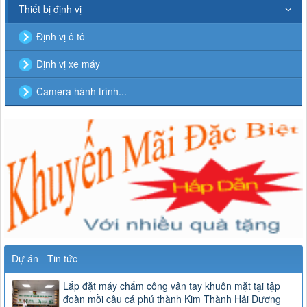
Thiết bị định vị
Định vị ô tô
Định vị xe máy
Camera hành trình...
Dự án - Tin tức
Lắp đặt máy chấm công vân tay khuôn mặt tại tập
đoàn mồi câu cá phú thành Kim Thành Hải Dương