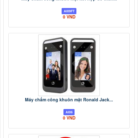
AI09FT
0 VND
Máy chấm công khuôn mặt Ronald Jack...
AI06
0 VND