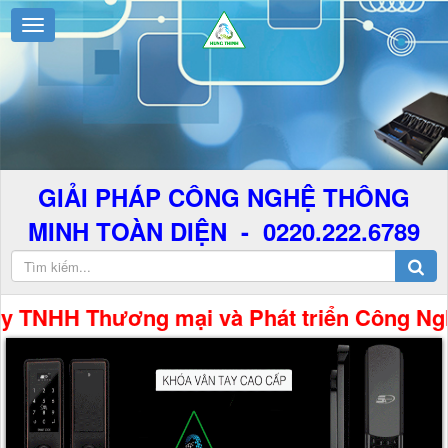
GIẢI PHÁP CÔNG NGHỆ THÔNG
MINH TOÀN DIỆN - 0220.222.6789
H Thương mại và Phát triển Công Nghệ Hưng 