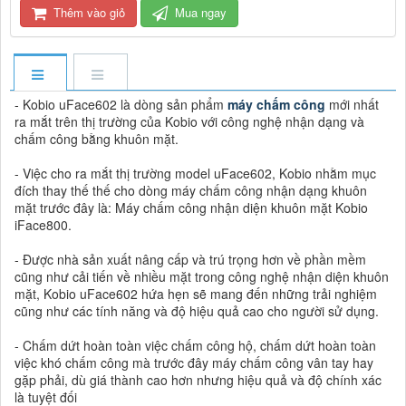
Thêm vào giỏ
Mua ngay
- Kobio uFace602 là dòng sản phẩm
máy chấm công
mới nhất
ra mắt trên thị trường của Kobio với công nghệ nhận dạng và
chấm công bằng khuôn mặt.
- Việc cho ra mắt thị trường model uFace602, Kobio nhằm mục
đích thay thế thế cho dòng máy chấm công nhận dạng khuôn
mặt trước đây là: Máy chấm công nhận diện khuôn mặt Kobio
iFace800.
- Được nhà sản xuất nâng cấp và trú trọng hơn về phần mềm
cũng như cải tiến về nhiều mặt trong công nghệ nhận diện khuôn
mặt, Kobio uFace602 hứa hẹn sẽ mang đến những trải nghiệm
cũng như các tính năng và độ hiệu quả cao cho người sử dụng.
- Chấm dứt hoàn toàn việc chấm công hộ, chấm dứt hoàn toàn
việc khó chấm công mà trước đây máy chấm công vân tay hay
gặp phải, dù giá thành cao hơn nhưng hiệu quả và độ chính xác
là tuyệt đối