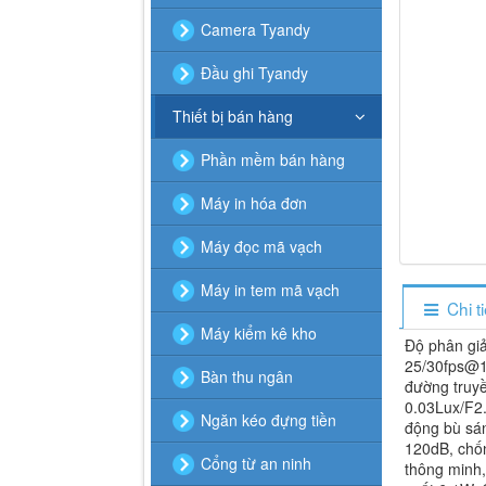
Camera Tyandy
Đầu ghi Tyandy
Thiết bị bán hàng
Phần mềm bán hàng
Máy in hóa đơn
Máy đọc mã vạch
Máy in tem mã vạch
Chi t
Máy kiểm kê kho
Độ phân giả
25/30fps@10
Bàn thu ngân
đường truyề
0.03Lux/F2.
Ngăn kéo đựng tiền
động bù sá
120dB, chố
Cổng từ an ninh
thông minh