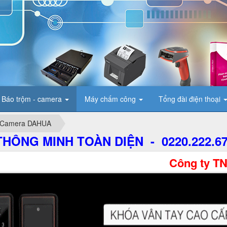
Báo trộm - camera
Máy chấm công
Tổng đài điện thoại
Camera DAHUA
HÔNG MINH TOÀN DIỆN - 0220.222.6
Công ty TNHH Thươ