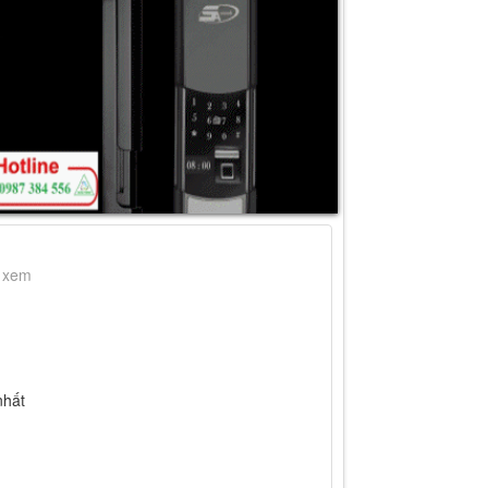
t xem
nhất