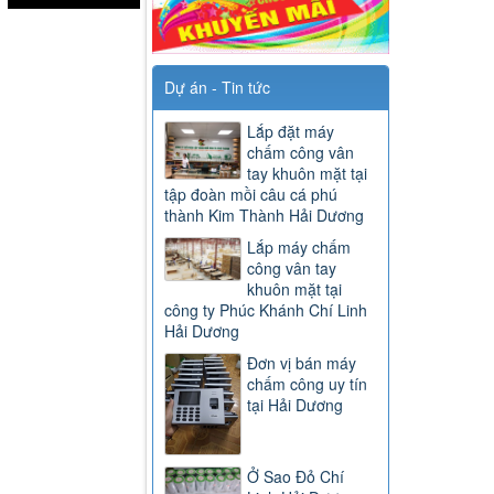
Dự án - Tin tức
Lắp đặt máy
chấm công vân
tay khuôn mặt tại
tập đoàn mồi câu cá phú
thành Kim Thành Hải Dương
Lắp máy chấm
công vân tay
khuôn mặt tại
công ty Phúc Khánh Chí Linh
Hải Dương
Đơn vị bán máy
chấm công uy tín
tại Hải Dương
Ở Sao Đỏ Chí