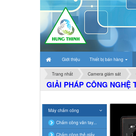
Giới thiệu
Thiết bị bán hàng
Trang nhất
Camera giám sát
GIẢI PHÁP CÔNG NGHỆ T
Máy chấm công
Chấm công vân tay...
Chấm công thẻ giấy