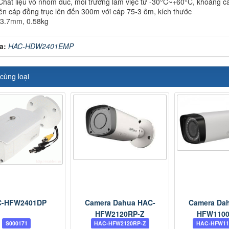
Chất liệu vỏ nhôm đúc, môi trường làm việc từ -30°C~+60°C, khoảng c
trên cáp đồng trục lên đến 300m với cáp 75-3 ôm, kích thước
.7mm, 0.58kg
a:
HAC-HDW2401EMP
cùng loại
C-HFW2401DP
Camera Dahua HAC-
Camera Da
HFW2120RP-Z
HFW1100
S000171
HAC-HFW2120RP-Z
HAC-HFW11