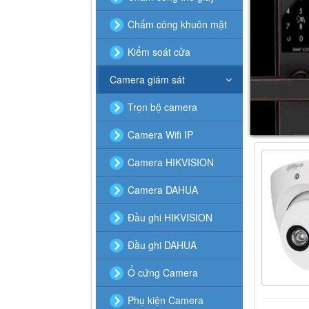
Chấm công khuôn mặt
Kiểm soát cửa
Camera giám sát
Trọn bộ camera
Camera Wifi IP
Camera HIKVISION
Camera DAHUA
Đầu ghi HIKVISION
Đầu ghi DAHUA
Ổ cứng Camera
Phụ kiện Camera