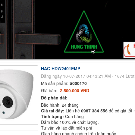
HAC-HDW2401EMP
Đăng ngày 10-07-2017 04:43:21 AM - 1674 Lượ
Mã sản phẩm:
S000170
Giá bán:
2.500.000 VND
Độ phân dải:
Bảo hành: 24 tháng
Giá tại đây:
Liên hệ
0987 384 556
để có giá tốt 
Tình trạng:
Còn hàng
Đảm bảo 100% về chất lượng.
Tư vấn và lắp đặt miễn phí
Giao hàng nhanh chóng trên toàn quốc