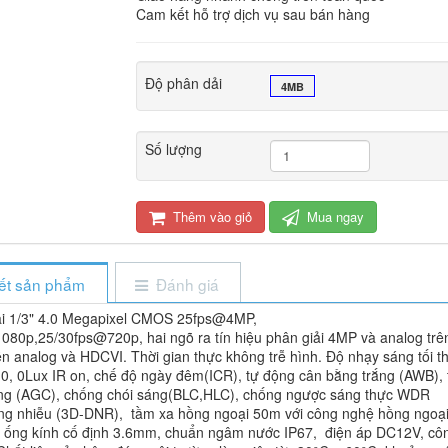
Cam kết hỗ trợ dịch vụ sau bán hàng
Độ phân dải
4MB
Số lượng
Thêm vào giỏ
Mua ngay
iết sản phẩm
Đánh giá
i 1/3"
4.0 Megapixel
CMOS 25fps@4MP,
80p,25/30fps@720p, hai ngõ ra tín hiệu phân giải 4MP và analog trê
n analog và HDCVI. Thời gian thực không trễ hình. Độ nhạy sáng tối th
0, 0Lux IR on, chế độ ngày đêm(ICR), tự động cân bằng trắng (AWB), 
ng (AGC), chống chói sáng(BLC,HLC), chống ngược sáng thực WDR
ng nhiễu (3D-DNR), tầm xa hồng ngoại 50m với công nghệ hồng ngoạ
, ống kính cố định 3.6mm, chuẩn ngâm nước IP67, điện áp DC12V, cô