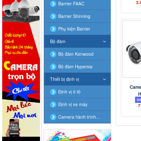
3.
Barrier FAAC
Barrier Shinning
Phụ kiện Barrier
Bộ đàm
Bộ đàm Kenwood
Bộ đàm Hypersia
Thiết bị định vị
Came
Định vị ô tô
H
Định vị xe máy
7
Camera hành trình...