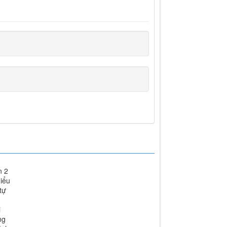
n 2
iểu
tự
i
ng