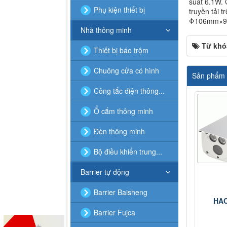
suất 6.1W. 
Phụ kiện thiết bị
truyền tải 
Φ106mm×93
Nhà thông minh
Từ khó
Thiết bị báo trộm
Chuông cửa có hình
Sản phẩm 
Công tắc điện thông...
Ổ cắm thông minh
Đèn thông minh
Bộ điều khiển trung...
Barrier tự động
Barrier Baisheng
HA
Barrier Fujca