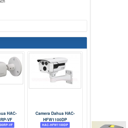
ách
hua HAC-
Camera Dahua HAC-
RP-VF
HFW1100DP
00RP-VF
HAC-HFW1100DP